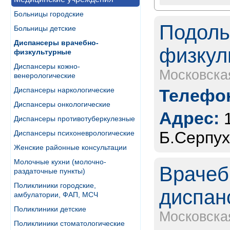
Больницы городские
Подоль
Больницы детские
Диспансеры врачебно-
физкул
физкультурные
Диспансеры кожно-
Московска
венерологические
Диспансеры наркологические
Телефон
Диспансеры онкологические
Адрес:
Диспансеры противотуберкулезные
Б.Серпух
Диспансеры психоневрологические
Женские районные консультации
Молочные кухни (молочно-
Врачеб
раздаточные пункты)
Поликлиники городские,
диспан
амбулатории, ФАП, МСЧ
Поликлиники детские
Московска
Поликлиники стоматологические