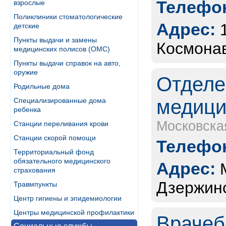
Телефон
взрослые
Поликлиники стоматологические
Адрес:
детские
Пункты выдачи и замены
Космонав
медицинских полисов (ОМС)
Пункты выдачи справок на авто,
оружие
Отделе
Родильные дома
медици
Специализированные дома
ребенка
Московска
Станции переливания крови
Станции скорой помощи
Телефон
Территориальный фонд
обязательного медицинского
Адрес:
страхования
Дзержинс
Травмпункты
Центр гигиены и эпидемиологии
Центры медицинской профилактики
Врачеб