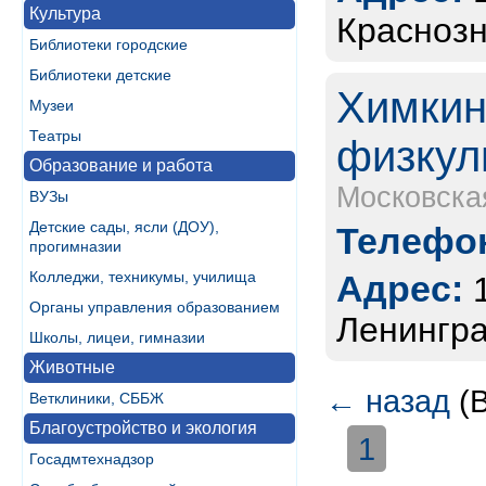
Культура
Краснозн
Библиотеки городские
Библиотеки детские
Химкин
Музеи
Театры
физкул
Образование и работа
Московска
ВУЗы
Детские сады, ясли (ДОУ),
Телефон
прогимназии
Колледжи, техникумы, училища
Адрес:
Органы управления образованием
Ленингра
Школы, лицеи, гимназии
Животные
←
назад
(В
Ветклиники, СББЖ
Благоустройство и экология
1
Госадмтехнадзор