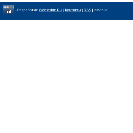
Разработка:
WebInside.RU
|
Контакты
|
RSS
| isMobile