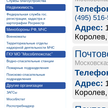
Службы благоустройства
Телефон
Недвижимость
Федеральная служба гос.
(495) 516
регистрации, кадастра и
картографии Росреестр
Адрес:
Минобороны РФ, МЧС
Королев,
Военкоматы
Территориальные отделы
надзорной деятельности МЧС
Почтов
ГКУ МО "Мособлпожспас"
Водно-спасательные станции
Московска
Пожарные подразделения
Телефон
Поисково-спасательные
подразделения
Адрес:
Другие организации
Королев,
ЗАГСы
Мособлстат
Роспотребнадзор