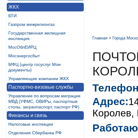
ЖКХ
БТИ
Газпром межрегионгаз
Государственная жилищная
Главная
>
Города Моско
инспекция
МосОблЕИРЦ
ПОЧТО
Мосэнергосбыт
МФЦ (центр госуслуг Мои
КОРОЛ
документы)
Управляющие компании ЖКХ
Телефон
Паспортно-визовые службы
Управление по вопросам миграции
Адрес:
14
МВД (УФМС, ОВИРы, паспортные
столы, загранпаспорт, паспорт РФ)
Королев, 
Финансы и связь
Налоговые инспекции
Работаю
Отделения Сбербанка РФ