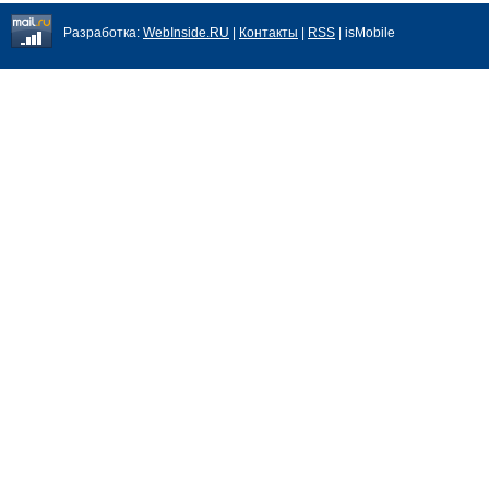
Разработка:
WebInside.RU
|
Контакты
|
RSS
| isMobile