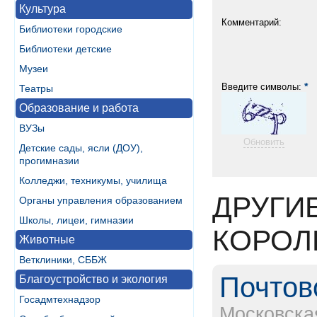
Культура
Комментарий:
Библиотеки городские
Библиотеки детские
Музеи
*
Введите символы:
Театры
Образование и работа
ВУЗы
Обновить
Детские сады, ясли (ДОУ),
прогимназии
Колледжи, техникумы, училища
ДРУГИ
Органы управления образованием
Школы, лицеи, гимназии
КОРОЛ
Животные
Ветклиники, СББЖ
Почтов
Благоустройство и экология
Госадмтехнадзор
Московска