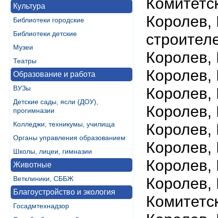
Комитетс
Культура
Королев,
Библиотеки городские
Библиотеки детские
строител
Музеи
Королев,
Театры
Королев,
Образование и работа
ВУЗы
Королев,
Детские сады, ясли (ДОУ),
Королев,
прогимназии
Колледжи, техникумы, училища
Королев,
Органы управления образованием
Королев,
Школы, лицеи, гимназии
Королев,
Животные
Ветклиники, СББЖ
Королев,
Благоустройство и экология
Комитетс
Госадмтехнадзор