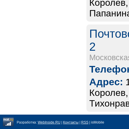
Королев,
Папанина
Почтов
2
Московска
Телефон
Адрес:
Королев,
Тихонрав
Разработка:
WebInside.RU
|
Контакты
|
RSS
| isMobile