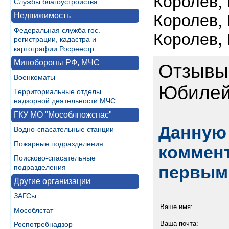
Королев,
Службы благоустройства
Недвижимость
Королев,
Федеральная служба гос.
Королев,
регистрации, кадастра и
картографии Росреестр
Минобороны РФ, МЧС
Отзывы 
Военкоматы
Юбилей
Территориальные отделы
надзорной деятельности МЧС
ГКУ МО "Мособлпожспас"
Данную 
Водно-спасательные станции
Пожарные подразделения
коммент
Поисково-спасательные
первым
подразделения
Другие организации
ЗАГСы
Ваше имя:
Мособлстат
Ваша почта:
Роспотребнадзор