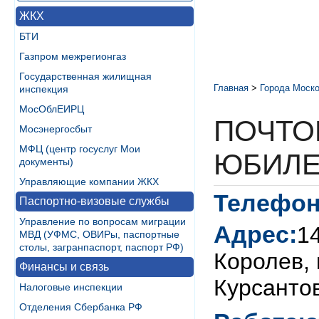
ЖКХ
БТИ
Газпром межрегионгаз
Государственная жилищная
Главная
>
Города Моско
инспекция
МосОблЕИРЦ
ПОЧТО
Мосэнергосбыт
МФЦ (центр госуслуг Мои
ЮБИЛЕ
документы)
Управляющие компании ЖКХ
Телефон
Паспортно-визовые службы
Управление по вопросам миграции
Адрес:
14
МВД (УФМС, ОВИРы, паспортные
столы, загранпаспорт, паспорт РФ)
Королев,
Финансы и связь
Курсантов
Налоговые инспекции
Отделения Сбербанка РФ