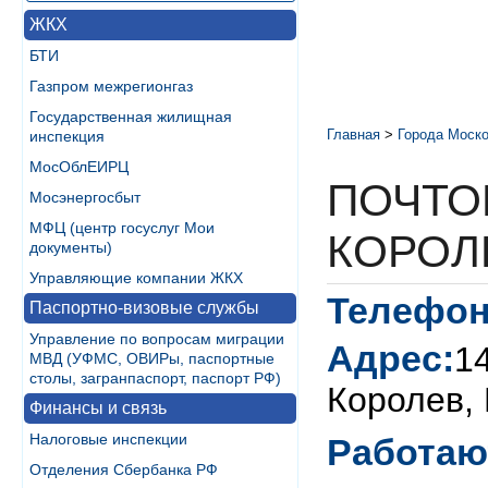
ЖКХ
БТИ
Газпром межрегионгаз
Государственная жилищная
Главная
>
Города Моско
инспекция
МосОблЕИРЦ
ПОЧТО
Мосэнергосбыт
МФЦ (центр госуслуг Мои
КОРОЛ
документы)
Управляющие компании ЖКХ
Телефон
Паспортно-визовые службы
Управление по вопросам миграции
Адрес:
14
МВД (УФМС, ОВИРы, паспортные
столы, загранпаспорт, паспорт РФ)
Королев, 
Финансы и связь
Налоговые инспекции
Работаю
Отделения Сбербанка РФ