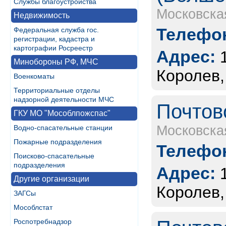
Службы благоустройства
Московска
Недвижимость
Телефон
Федеральная служба гос.
регистрации, кадастра и
картографии Росреестр
Адрес:
Минобороны РФ, МЧС
Королев,
Военкоматы
Территориальные отделы
надзорной деятельности МЧС
Почтов
ГКУ МО "Мособлпожспас"
Московска
Водно-спасательные станции
Пожарные подразделения
Телефон
Поисково-спасательные
подразделения
Адрес:
Другие организации
Королев,
ЗАГСы
Мособлстат
Роспотребнадзор