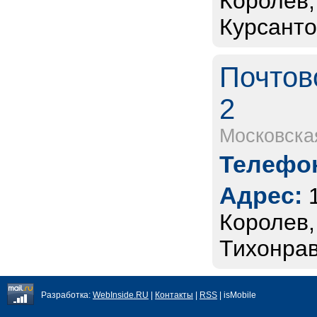
Королев,
Курсанто
Почтов
2
Московска
Телефон
Адрес:
Королев,
Тихонрав
Разработка:
WebInside.RU
|
Контакты
|
RSS
| isMobile