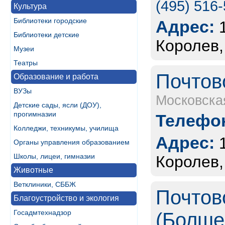
(495) 516
Культура
Библиотеки городские
Адрес:
Библиотеки детские
Королев,
Музеи
Театры
Почтов
Образование и работа
ВУЗы
Московска
Детские сады, ясли (ДОУ),
прогимназии
Телефон
Колледжи, техникумы, училища
Адрес:
Органы управления образованием
Школы, лицеи, гимназии
Королев,
Животные
Ветклиники, СББЖ
Почтов
Благоустройство и экология
Госадмтехнадзор
(Болше