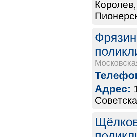
Королев,
Пионерск
Фрязин
поликл
Московска
Телефон
Адрес:
Советска
Щёлков
поликл