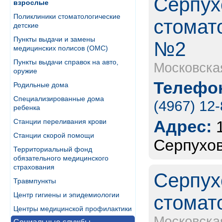
Серпух
взрослые
Поликлиники стоматологические
стомат
детские
Пункты выдачи и замены
№2
медицинских полисов (ОМС)
Пункты выдачи справок на авто,
Московска
оружие
Телефон
Родильные дома
Специализированные дома
(4967) 12
ребенка
Адрес:
Станции переливания крови
Станции скорой помощи
Серпухов
Территориальный фонд
обязательного медицинского
страхования
Серпух
Травмпункты
Центр гигиены и эпидемиологии
стомат
Центры медицинской профилактики
Московска