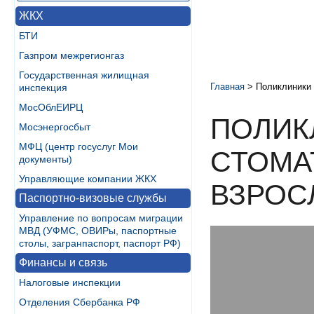
ЖКХ
БТИ
Газпром межрегионгаз
Государственная жилищная
Главная
>
Поликлиники 
инспекция
МосОблЕИРЦ
ПОЛИК
Мосэнергосбыт
МФЦ (центр госуслуг Мои
СТОМА
документы)
Управляющие компании ЖКХ
ВЗРОС
Паспортно-визовые службы
Управление по вопросам миграции
МВД (УФМС, ОВИРы, паспортные
столы, загранпаспорт, паспорт РФ)
Финансы и связь
Налоговые инспекции
Отделения Сбербанка РФ