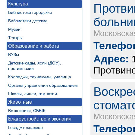
Культура
Протви
Библиотеки городские
больни
Библиотеки детские
Музеи
Московска
Театры
Телефон
Образование и работа
ВУЗы
Адрес:
Детские сады, ясли (ДОУ),
Протвино
прогимназии
Колледжи, техникумы, училища
Органы управления образованием
Воскре
Школы, лицеи, гимназии
стомат
Животные
Ветклиники, СББЖ
Московска
Благоустройство и экология
Телефон
Госадмтехнадзор