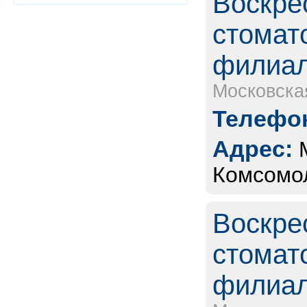
Воскре
стомат
филиал
Московска
Телефон
Адрес:
Комсомол
Воскре
стомат
филиал