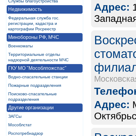
Службы благоустройства
Адрес:
Недвижимость
Западная
Федеральная служба гос.
регистрации, кадастра и
картографии Росреестр
Воскре
Минобороны РФ, МЧС
Военкоматы
стомат
Территориальные отделы
надзорной деятельности МЧС
филиал
ГКУ МО "Мособлпожспас"
Водно-спасательные станции
Московска
Пожарные подразделения
Телефон
Поисково-спасательные
подразделения
Адрес:
Другие организации
Октябрьс
ЗАГСы
Мособлстат
Роспотребнадзор