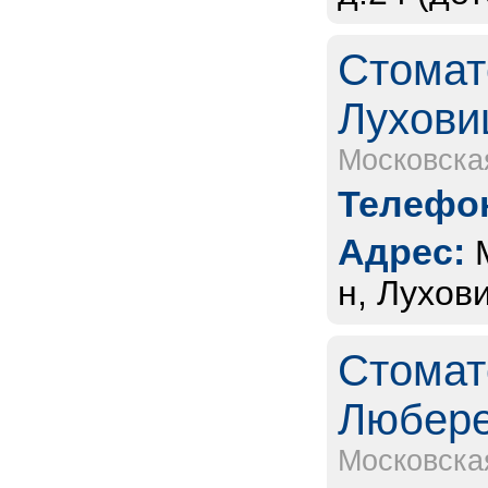
Стомат
Лухови
Московска
Телефон
Адрес:
н, Лухови
Стомат
Любер
Московска