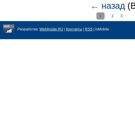
←
назад
(В
1
2
3
Разработка:
WebInside.RU
|
Контакты
|
RSS
| isMobile